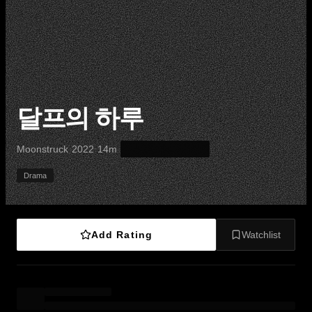
달프의 하루
·
·
·
Moonstruck
2022
14m
Drama
Add Rating
Watchlist