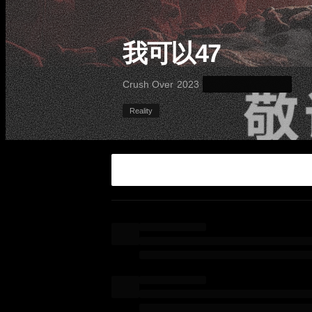
我可以47
·
·
Crush Over
2023
Reality